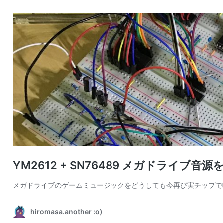
YM2612 + SN76489 メガドライブ音源を
メガドライブのゲームミュージックをどうしても今再び実チップで
hiromasa.another :o)