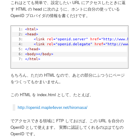
これはとても簡単で、設定したい URL にアクセスしたときに返
す HTML の head に次のように、ホントに自分の使っている
OpenID プロバイダの情報を書くだけです。
   1:
<
html
>
   2:
<
head
>
   3:
<
link
rel
="openid.server"
href
="http://www.haten
   4:
<
link
rel
="openid.delegate"
href
="http://www.hat
   5:
</
head
>
   6:
<
body
></
body
>
   7:
</
html
>
もちろん、ただの HTML なので、あとの部分にふつうにページ
をつくってもかまいません。
この HTML を index.html として、たとえば、
http://openid.maple4ever.net/hiromasa/
でアクセスできる領域に FTP しておけば、この URL を自分の
OpenID として使えます。 実際に認証してくれるのははてなの
OpenID です。