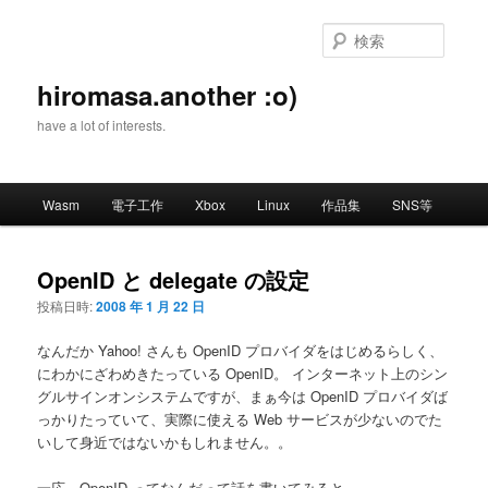
メ
イ
検
ン
索
コ
hiromasa.another :o)
ン
have a lot of interests.
テ
ン
ツ
メ
へ
Wasm
電子工作
Xbox
Linux
作品集
SNS等
イ
移
ン
動
メ
OpenID と delegate の設定
ニ
投稿日時:
2008 年 1 月 22 日
ュ
ー
なんだか Yahoo! さんも OpenID プロバイダをはじめるらしく、
にわかにざわめきたっている OpenID。 インターネット上のシン
グルサインオンシステムですが、まぁ今は OpenID プロバイダば
っかりたっていて、実際に使える Web サービスが少ないのでた
いして身近ではないかもしれません。。
一応、OpenID ってなんだって話を書いてみると、