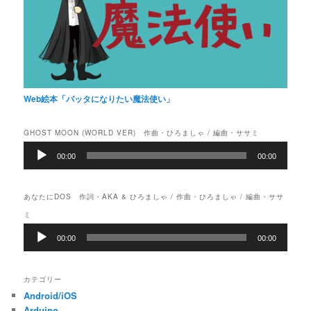
Web絵本「バッタになりたい魔法使い」
GHOST MOON (WORLD VER) 作曲・ひろましゃ / 編曲・ササミ
音
00:00
00:00
声
プ
レ
あなたにDOS 作詞・AKA & ひろましゃ / 作曲・ひろましゃ / 編曲・ササ
ー
ヤ
ミ
ー
音
00:00
00:00
声
プ
レ
カテゴリー
ー
Android/iOS
ヤ
ー
Arduino