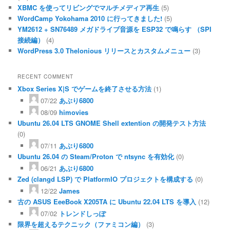
XBMC を使ってリビングでマルチメディア再生
(5)
WordCamp Yokohama 2010 に行ってきました!
(5)
YM2612 + SN76489 メガドライブ音源を ESP32 で鳴らす （SPI
接続編）
(4)
WordPress 3.0 Thelonious リリースとカスタムメニュー
(3)
RECENT COMMENT
Xbox Series X|S でゲームを終了させる方法
(1)
07/22
あぶり6800
08/09
himovies
Ubuntu 26.04 LTS GNOME Shell extention の開発テスト方法
(0)
07/11
あぶり6800
Ubuntu 26.04 の Steam/Proton で ntsync を有効化
(0)
06/21
あぶり6800
Zed (clangd LSP) で PlatformIO プロジェクトを構成する
(0)
12/22
James
古の ASUS EeeBook X205TA に Ubuntu 22.04 LTS を導入
(12)
07/02
トレンドしっぽ
限界を超えるテクニック（ファミコン編）
(3)