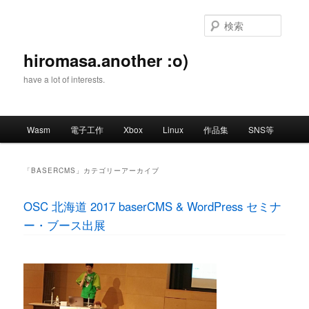
メ
サ
イ
ブ
検
ン
コ
索
コ
ン
hiromasa.another :o)
ン
テ
have a lot of interests.
テ
ン
ン
ツ
ツ
へ
メ
へ
移
Wasm
電子工作
Xbox
Linux
作品集
SNS等
イ
移
動
ン
動
メ
「
BASERCMS
」カテゴリーアーカイブ
ニ
ュ
OSC 北海道 2017 baserCMS & WordPress セミナ
ー
ー・ブース出展