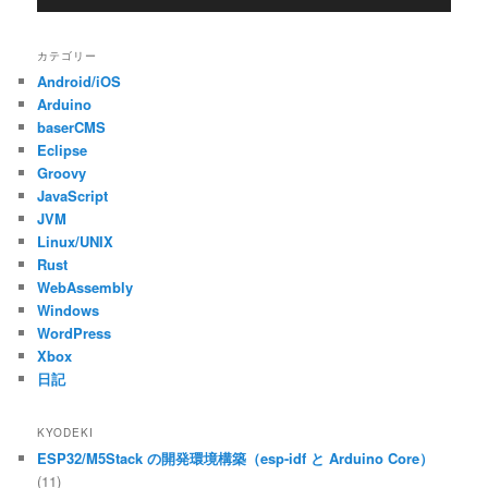
プ
レ
カテゴリー
ー
Android/iOS
ヤ
ー
Arduino
baserCMS
Eclipse
Groovy
JavaScript
JVM
Linux/UNIX
Rust
WebAssembly
Windows
WordPress
Xbox
日記
KYODEKI
ESP32/M5Stack の開発環境構築（esp-idf と Arduino Core）
(11)