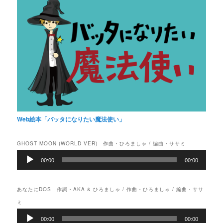
Web絵本「バッタになりたい魔法使い」
GHOST MOON (WORLD VER) 作曲・ひろましゃ / 編曲・ササミ
音
00:00
00:00
声
プ
レ
あなたにDOS 作詞・AKA & ひろましゃ / 作曲・ひろましゃ / 編曲・ササ
ー
ヤ
ミ
ー
音
00:00
00:00
声