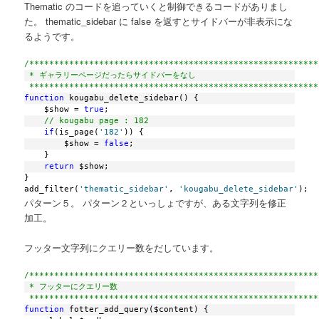
Thematic のコードを追っていくと制御できるコードがありまし
た。 thematic_sidebar に false を返すとサイドバーが非表示にな
るようです。
/**********************************************************
 * ギャラリーページだったらサイドバーをなし
 **********************************************************
function
 kougabu_delete_sidebar() {
    $show = 
true
;
// kougabu page : 182
if
(is_page(
'182'
)) {
        $show = 
false
;
    }
return
 $show;
}
add_filter(
'thematic_sidebar'
, 
'kougabu_delete_sidebar'
);
パターン５。 パターン２といっしょですが、ある文字列を修正
加工。
フッター文字列にクエリー数をだしています。
/**********************************************************
 * フッターにクエリー数
 **********************************************************
function
 fotter_add_query($content) {