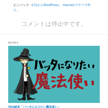
ピンバック:
今日からWordPress。 thematicでテーマ作
り。
コメントは停止中です。
WORKS
Web絵本「バッタになりたい魔法使い」