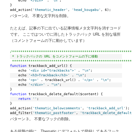
    echo 
'</div>'
 . 
"\n"
;
}
add_action(
'thematic_header'
, 
'head_kougabu'
, 6);
パターン2。 不要な文字列を削除。
たとえば、記事の下に出ている記事情報メタ文字列を消すコード
です。 ここではついでに消したトラックバック URL を別な場所
（コメントフォームの下に動かしています）
/**********************************************************
 * トラックバックの URL をコメントフォームの下に移動
 **********************************************************
function
 trackback_add_url() {
    echo 
'<div id="trackbacks">'
 . 
"\n"
;
    echo 
'<h3>Trackback</h3>'
 . 
"\n"
;
    echo 
'<p>'
 . trackback_url() . 
'</p>'
 . 
"\n"
;
    echo 
'</div>'
 . 
"\n"
;
}
function
 trackback_delete_default($content) {
return
''
;
}
add_action(
'thematic_belowcomments'
, 
'trackback_add_url'
);
add_filter(
'thematic_postfooter'
, 
'trackback_delete_default
パターン３。 不要なフックの削除。
ある状態の時に、Thematic にデフォルトで登録してあるフック