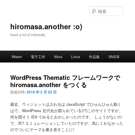
メ
イ
検
ン
索
コ
hiromasa.another :o)
ン
have a lot of interests.
テ
ン
ツ
メ
へ
Wasm
電子工作
Xbox
Linux
作品集
SNS等
イ
移
ン
動
メ
WordPress Thematic フレームワークで
ニ
hiromasa.another をつくる
ュ
ー
投稿日時:
2010 年 2 月 22 日
最近、ウィジェットは入れるは JavaScript でひゅんひゅん動く
はで、WordPress 近代化が図られている(!?)このサイトですが、
何を隠そう IE8 でみるとおかしかったのです。 しょうがないの
で、IE7 エミュレーションしていたのですが、気にくわなかった
のでついにテーマを書き直すことに!