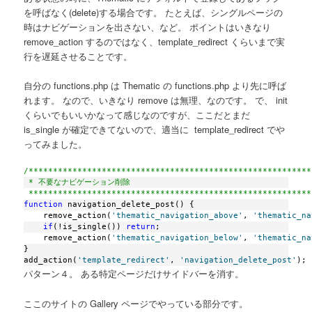
を呼ばなく(delete)する場合です。 たとえば、シングルページの
時はナビゲーションを出さない、など。 ポイントはいきなり
remove_action するのではなく、template_redirect くらいまで実
行を遅延させることです。
自分の functions.php は Thematic の functions.php より先に呼ば
れます。 なので、いきなり remove は無理、なのです。 で、 init
くらいでもいいかなって感じなのですが、ここだとまだ
is_single が確定できてないので、適当に template_redirect でや
ってみました。
/**********************************************************
 * 不要なナビゲーション削除
 **********************************************************
function
 navigation_delete_post() {
    remove_action(
'thematic_navigation_above'
, 
'thematic_na
if
(!is_single()) 
return
;
    remove_action(
'thematic_navigation_below'
, 
'thematic_na
}
add_action(
'template_redirect'
, 
'navigation_delete_post'
);
パターン４。 ある特定ページだけサイドバーを消す。
ここのサイトの Gallery ページでやっている部分です。