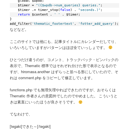
    global $wpdb;
    $timer = 
"({$wpdb->num_queries} queries."
;
    $timer .= timer_stop(
false
) . 
"seconds.)"
;
return
 $content . 
' '
 . $timer;
}
add_filter(
'thematic_footertext'
, 
'fotter_add_query'
);
などなど。
ここのサイトでは他にも、記事タイトルにカレンダーだしてり、
いろいろしていますがパターンはほぼ全ていっしょです。
ひとつだけ違うのが、コメント、トラックバック・ピンバックの
表示で、Thematic 標準ではそれぞれ分けた形で表示となるので
すが、hiromasa.another はずらっと並べる形にしていたので、そ
れは comment.php をコピーして修正しています。
functions.php でも無理矢理やればできたのですが、おそらくは
Thematic 作者さんの意図外でしたのでやめました。 こういうと
きは素直にいったほうが良さそうです。
てなわけで、
[tegaki]できた～[/tegaki]