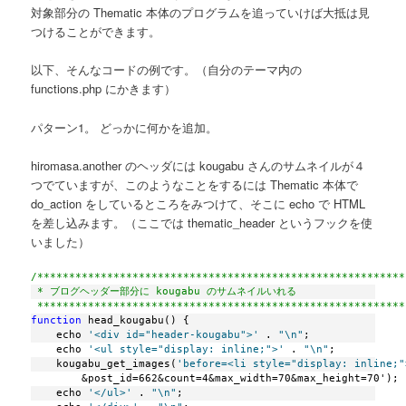
対象部分の Thematic 本体のプログラムを追っていけば大抵は見
つけることができます。
以下、そんなコードの例です。（自分のテーマ内の
functions.php にかきます）
パターン1。 どっかに何かを追加。
hiromasa.another のヘッダには kougabu さんのサムネイルが４
つでていますが、このようなことをするには Thematic 本体で
do_action をしているところをみつけて、そこに echo で HTML
を差し込みます。（ここでは thematic_header というフックを使
いました）
/**********************************************************
 * ブログヘッダー部分に kougabu のサムネイルいれる
 **********************************************************
function
 head_kougabu() {
    echo 
'<div id="header-kougabu">'
 . 
"\n"
;
    echo 
'<ul style="display: inline;">'
 . 
"\n"
;
    kougabu_get_images(
'before=<li style="display: inline;"
        &post_id=662&count=4&max_width=70&max_height=70');
    echo 
'</ul>'
 . 
"\n"
;