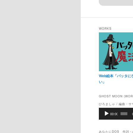
WORKS
Web絵本「バッタに
い」
GHOST MOON (WO
ひろましゃ / 編曲・サ
音
00:00
声
プ
レ
あなたにDOS 作詞・A
ー