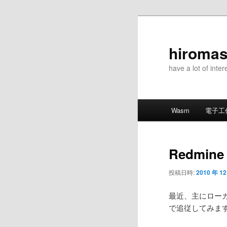
メ
イ
ン
hiromas
コ
have a lot of inter
ン
テ
ン
メ
ツ
Wasm
電子工
イ
へ
ン
移
メ
動
Redmine
ニ
ュ
投稿日時:
2010 年 12
ー
最近、主にローカル
で追従してみま