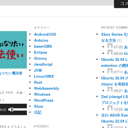
カテゴリー
RECENT COMME
Android/iOS
Xbox Serie
Arduino
せる方法
(1)
baserCMS
07/22
あ
Eclipse
08/09
h
Groovy
Ubuntu 26.04 
JavaScript
extention 
JVM
07/11
あ
なりたい魔法使
Linux/UNIX
Ubuntu 26.04 
Rust
ntsync を有効
WebAssembly
06/21
あ
RLD VER) 作曲・
Windows
Zed (clangd LS
WordPress
サミ
プロジェクトを
Xbox
ボ
12/22
J
00:00
日記
リ
古の ASUS Eee
ュ
Ubuntu 22.04
ー
KYODEKI
KA & ひろましゃ
07/02
ト
ム