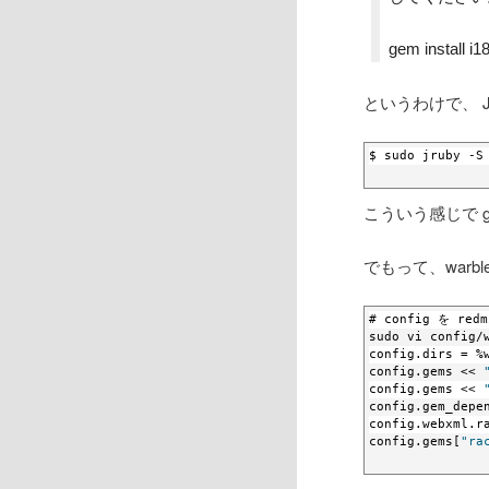
gem install i1
というわけで、 
$ sudo jruby -S
こういう感じで 
でもって、warble
# config を r
sudo vi config/
config.dirs = %
config.gems << 
config.gems << 
config.gem_depe
config.webxml.r
config.gems[
"ra