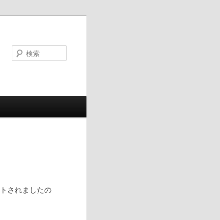
検
索
デートされましたの