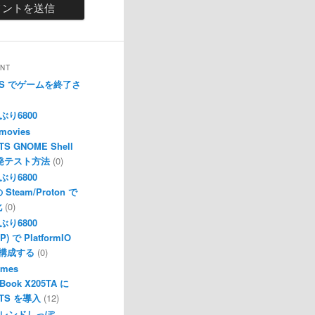
NT
s X|S でゲームを終了さ
ぶり6800
imovies
LTS GNOME Shell
の開発テスト方法
(0)
ぶり6800
の Steam/Proton で
化
(0)
ぶり6800
P) で PlatformIO
構成する
(0)
ames
Book X205TA に
 LTS を導入
(12)
レンドしっぽ