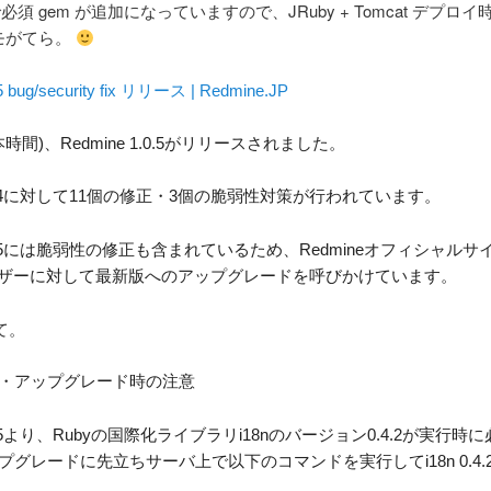
18n で必須 gem が追加になっていますので、JRuby + Tomcat デプ
モがてら。
5 bug/security fix リリース | Redmine.JP
本時間)、Redmine 1.0.5がリリースされました。
 1.0.4に対して11個の修正・3個の脆弱性対策が行われています。
 1.0.5には脆弱性の修正も含まれているため、Redmineオフィシャル
eユーザーに対して最新版へのアップグレードを呼びかけています。
て。
・アップグレード時の注意
 1.0.5より、Rubyの国際化ライブラリi18nのバージョン0.4.2が実行
プグレードに先立ちサーバ上で以下のコマンドを実行してi18n 0.4
。