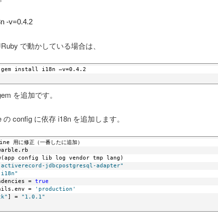
8n -v=0.4.2
JRuby で動かしている場合は、
 gem install i18n –v=0.4.2
gem を追加です。
 の config に依存 i18n を追加します。
edmine 用に修正（一番したに追加）
warble.rb 
w(app config lib log vendor tmp lang)
"activerecord-jdbcpostgresql-adapter"
"i18n"
ndencies = 
true
ails.env = 
'production'
ck"
] = 
"1.0.1"