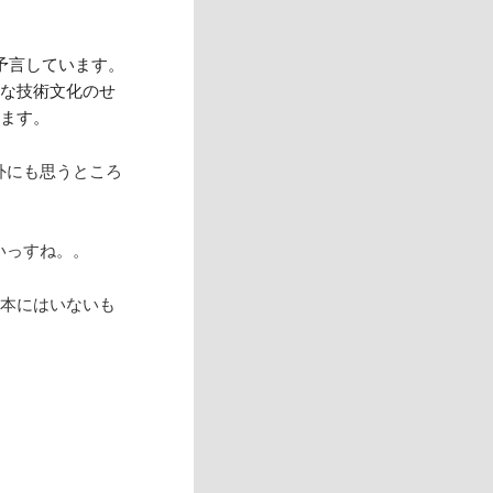
予言しています。
的な技術文化のせ
います。
外にも思うところ
多いっすね。。
は日本にはいないも