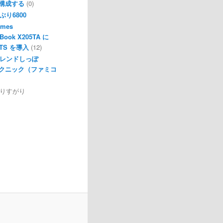
構成する
(0)
ぶり6800
ames
Book X205TA に
 LTS を導入
(12)
レンドしっぽ
クニック（ファミコ
りすがり