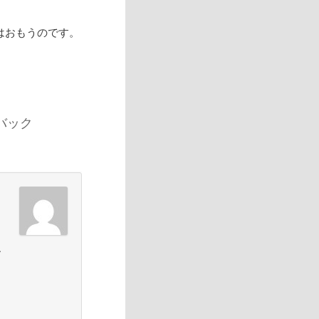
はおもうのです。
バック
ー
た