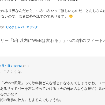
なれる世界なんだから、いろいろやってほしいものだ、とおじさん
ないので、若者に夢を託すのであります。
成者:
ひろましゃ
パーマリンク
オライリー「5年以内にWEBは変わる」
」への2件のフィード
0 月 4 日 3:19 PM
より:
ん、こんにちは。
「Webの風景」って数年後どんな感じになるんでしょうかね。ユ
あるサイドバーを左に持っていける（今のAjaxのような技術）見
なるのかな？
技術の進歩の仕方にもよるんでしょうね。