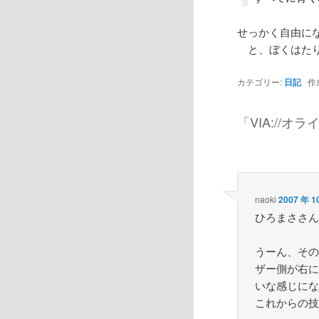
せっかく自由に
と、ぼくはたり
カテゴリー:
日記
作
「
VIA://
naoki
2007 年 1
ひろまささ
うーん、その
ザー側が右に
いな感じに
これからの