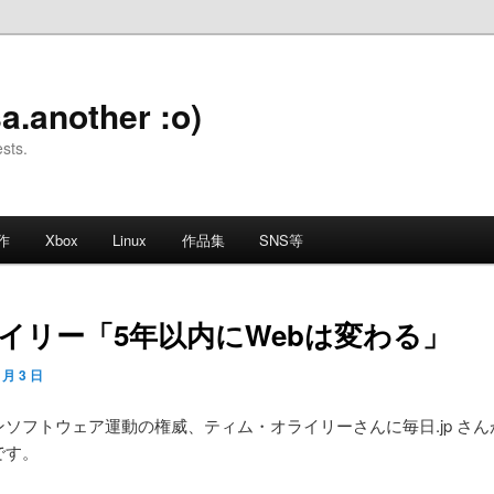
a.another :o)
ests.
作
Xbox
Linux
作品集
SNS等
/オライリー「5年以内にWebは変わる」
 月 3 日
ソフトウェア運動の権威、ティム・オライリーさんに毎日.jp さ
です。