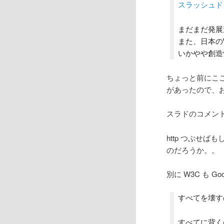
スラッシュドッ
まだまだ発展
また、日本の
いかやや創造
ちょっと前にこ
があったので、
スラドのコメントも
http つぶせ
のだろうか。。
別に W3C も 
すべてを壊す
すべてに背く