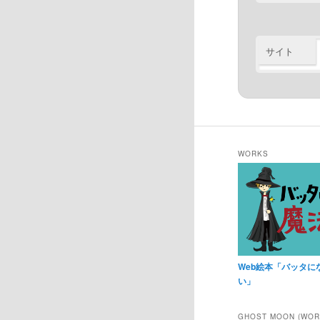
サイト
WORKS
Web絵本「バッタに
い」
GHOST MOON (WO