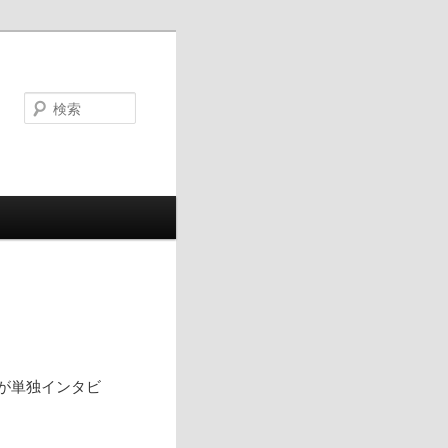
検
索
んが単独インタビ