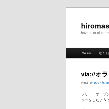
メ
イ
ン
hiromas
コ
have a lot of inter
ン
テ
ン
メ
ツ
Wasm
電子工
イ
へ
ン
移
メ
動
via:/
ニ
ュ
投稿日時:
2007 年 10
ー
フリー・オープン
ューをしたよう