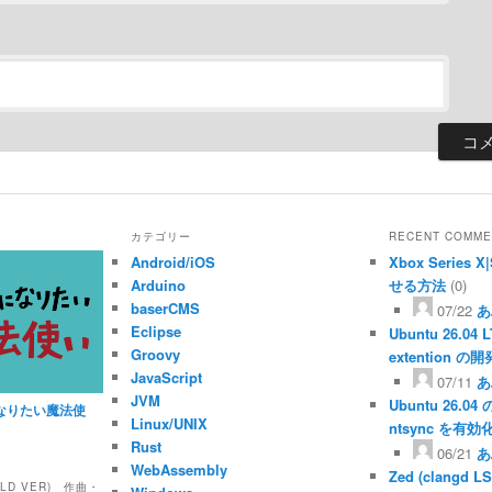
カテゴリー
RECENT COMME
Android/iOS
Xbox Serie
Arduino
せる方法
(0)
baserCMS
07/22
あ
Eclipse
Ubuntu 26.04 
Groovy
extention 
JavaScript
07/11
あ
JVM
Ubuntu 26.04 
なりたい魔法使
Linux/UNIX
ntsync を有効
Rust
06/21
あ
WebAssembly
Zed (clangd LS
RLD VER) 作曲・