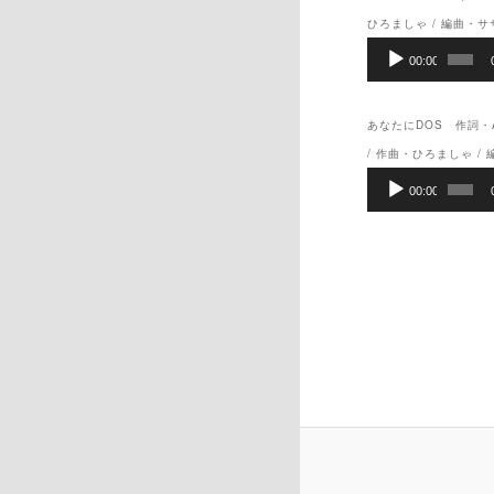
ひろましゃ / 編曲・サ
音
00:00
声
プ
レ
あなたにDOS 作詞・A
ー
ヤ
/ 作曲・ひろましゃ /
ー
音
00:00
声
プ
レ
ー
ヤ
ー