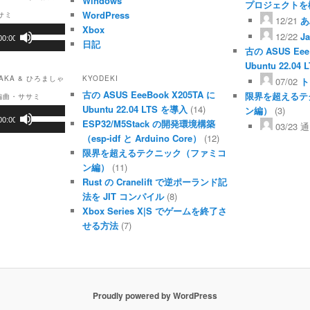
Windows
プロジェクトを
WordPress
サミ
12/21
あ
Xbox
ボ
12/22
J
00:00
日記
リ
古の ASUS Eee
ュ
Ubuntu 22.04
ー
KYODEKI
KA & ひろましゃ
07/02
ト
ム
古の ASUS EeeBook X205TA に
限界を超えるテ
調
 編曲・ササミ
Ubuntu 22.04 LTS を導入
(14)
節
ン編）
(3)
ボ
00:00
に
ESP32/M5Stack の開発環境構築
リ
03/23
通
は
（esp-idf と Arduino Core）
(12)
ュ
上
ー
限界を超えるテクニック（ファミコ
下
ム
ン編）
(11)
矢
調
Rust の Cranelift で逆ポーランド記
印
節
法を JIT コンパイル
(8)
キ
に
Xbox Series X|S でゲームを終了さ
ー
は
せる方法
(7)
を
上
使
下
っ
矢
て
印
く
キ
だ
Proudly powered by WordPress
ー
さ
を