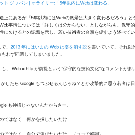
ト ジャパン | オライリー:「5年以内にWebは変わる」
途上にあるが「5年以内にはWebの風景は大きく変わるだろう」と
Web事情については「詳しくは分からない」としながらも、保守
性に欠けるとの認識を示し、若い技術者の台頭を促すよう述べて
こで、
2013 年にはいまの Web は姿を消す説
を書いていて、それ以
おもわず同調してしまいました。
、 Web = http が前提という”保守的な技術文化”なコメントが
ばもしかしたら Google もつぶせるんじゃね？とか攻撃的に思う若者
Google も神様じゃないんだからさー、
のではなく 何かを捜したいだけ
のではなく 自分で選びたいだけ （ココで転調）