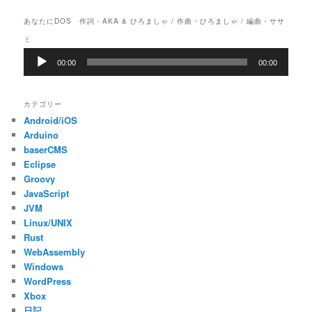
レ
あなたにDOS 作詞・AKA & ひろましゃ / 作曲・ひろましゃ / 編曲・ササ
ー
ヤ
ミ
ー
音
00:00
00:00
声
プ
レ
カテゴリー
ー
Android/iOS
ヤ
ー
Arduino
baserCMS
Eclipse
Groovy
JavaScript
JVM
Linux/UNIX
Rust
WebAssembly
Windows
WordPress
Xbox
日記