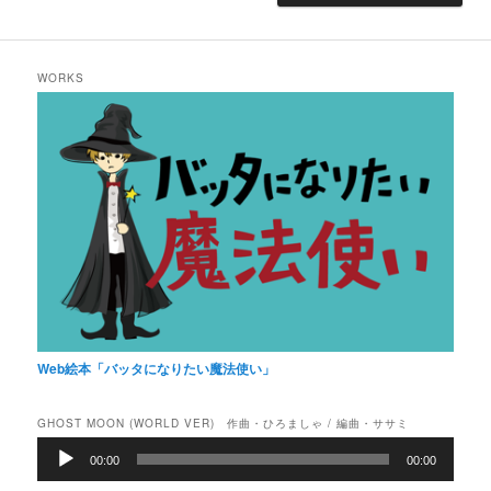
WORKS
Web絵本「バッタになりたい魔法使い」
GHOST MOON (WORLD VER) 作曲・ひろましゃ / 編曲・ササミ
音
00:00
00:00
声
プ