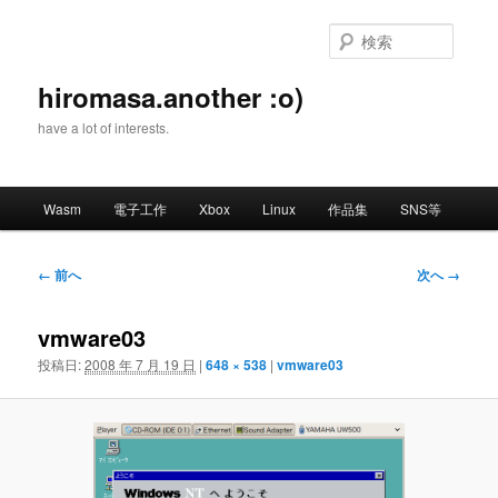
メ
イ
検
ン
索
コ
hiromasa.another :o)
ン
have a lot of interests.
テ
ン
ツ
メ
へ
Wasm
電子工作
Xbox
Linux
作品集
SNS等
イ
移
ン
動
メ
画
← 前へ
次へ →
ニ
像
ュ
ナ
vmware03
ー
ビ
ゲ
投稿日:
2008 年 7 月 19 日
|
648 × 538
|
vmware03
ー
シ
ョ
ン