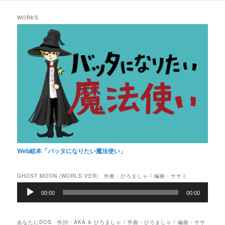
WORKS
Web絵本「バッタになりたい魔法使い」
GHOST MOON (WORLD VER) 作曲・ひろましゃ / 編曲・ササミ
音
00:00
00:00
声
プ
レ
あなたにDOS 作詞・AKA & ひろましゃ / 作曲・ひろましゃ / 編曲・ササ
ー