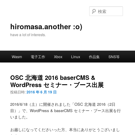
メ
イ
検
ン
索
コ
hiromasa.another :o)
ン
have a lot of interests.
テ
ン
ツ
メ
へ
Wasm
電子工作
Xbox
Linux
作品集
SNS等
イ
移
ン
動
メ
OSC 北海道 2016 baserCMS &
ニ
WordPress セミナー・ブース出展
ュ
ー
投稿日時:
2016 年 6 月 19 日
2016/6/18（土）に開催されました「OSC 北海道 2016（2日
目）」で、WordPress & baserCMS セミナー・ブース出展を行
いました。
お越しになってくださいった方、本当にありがとうございまし