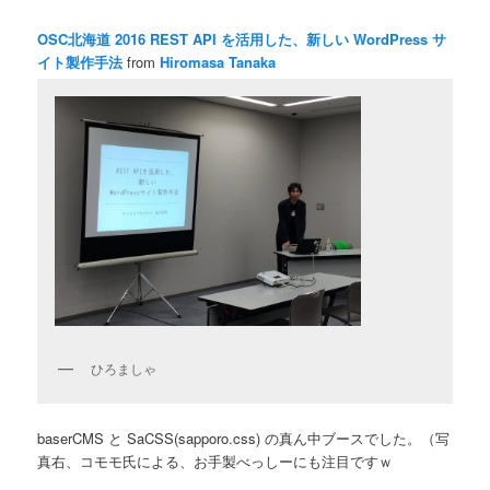
OSC北海道 2016 REST API を活用した、新しい WordPress サ
イト製作手法
from
Hiromasa Tanaka
ひろましゃ
baserCMS と SaCSS(sapporo.css) の真ん中ブースでした。（写
真右、コモモ氏による、お手製べっしーにも注目ですｗ