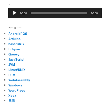
ヤ
ミ
ー
音
00:00
00:00
声
プ
レ
カテゴリー
ー
Android/iOS
ヤ
ー
Arduino
baserCMS
Eclipse
Groovy
JavaScript
JVM
Linux/UNIX
Rust
WebAssembly
Windows
WordPress
Xbox
日記