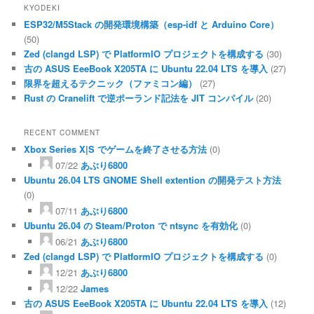
KYODEKI
ESP32/M5Stack の開発環境構築（esp-idf と Arduino Core）
(50)
Zed (clangd LSP) で PlatformIO プロジェクトを構成する
(30)
古の ASUS EeeBook X205TA に Ubuntu 22.04 LTS を導入
(27)
限界を超えるテクニック（ファミコン編）
(27)
Rust の Cranelift で逆ポーランド記法を JIT コンパイル
(20)
RECENT COMMENT
Xbox Series X|S でゲームを終了させる方法
(0)
07/22
あぶり6800
Ubuntu 26.04 LTS GNOME Shell extention の開発テスト方法
(0)
07/11
あぶり6800
Ubuntu 26.04 の Steam/Proton で ntsync を有効化
(0)
06/21
あぶり6800
Zed (clangd LSP) で PlatformIO プロジェクトを構成する
(0)
12/21
あぶり6800
12/22
James
古の ASUS EeeBook X205TA に Ubuntu 22.04 LTS を導入
(12)