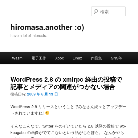
メ
イ
検
ン
索
コ
hiromasa.another :o)
ン
have a lot of interests.
テ
ン
ツ
メ
へ
Wasm
電子工作
Xbox
Linux
作品集
SNS等
イ
移
ン
動
メ
WordPress 2.8 の xmlrpc 経由の投稿で
ニ
記事とメディアの関連がつかない場合
ュ
ー
投稿日時:
2009 年 6 月 13 日
WordPress 2.8 リリースということでみなさん続々とアップデー
トされていますね!
そんなこんなで、twitter をのぞいていたら 2.8 以降の投稿で wp-
kougabu の画像がでてこないという話がちらほら。 なんかやら