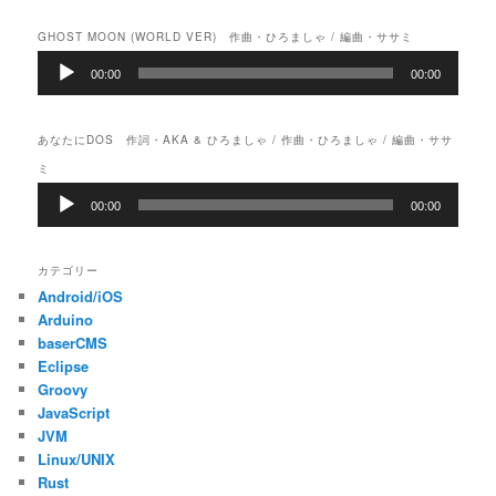
GHOST MOON (WORLD VER) 作曲・ひろましゃ / 編曲・ササミ
音
00:00
00:00
声
プ
レ
あなたにDOS 作詞・AKA & ひろましゃ / 作曲・ひろましゃ / 編曲・ササ
ー
ヤ
ミ
ー
音
00:00
00:00
声
プ
レ
カテゴリー
ー
Android/iOS
ヤ
ー
Arduino
baserCMS
Eclipse
Groovy
JavaScript
JVM
Linux/UNIX
Rust