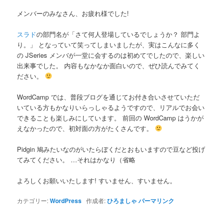
メンバーのみなさん、お疲れ様でした!
スラド
の部門名が「さて何人登場しているでしょうか？ 部門よ
り。」 となっていて笑ってしまいましたが、実はこんなに多く
の JSeries メンバが一堂に会するのは初めてでしたので、楽しい
出来事でした。 内容もなかなか面白いので、ぜひ読んでみてく
ださい。
WordCamp では、普段ブログを通じてお付き合いさせていただ
いている方もかなりいらっしゃるようですので、リアルでお会い
できることも楽しみにしています。 前回の WordCamp はうかが
えなかったので、初対面の方がたくさんです。
Pidgin 鳩みたいなのがいたらぼくだとおもいますので豆など投げ
てみてください。 …それはかなり（省略
よろしくお願いいたします! すいません、すいません。
カテゴリー:
WordPress
作成者:
ひろましゃ
パーマリンク