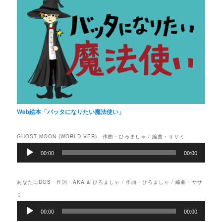
Web絵本「バッタになりたい魔法使い」
GHOST MOON (WORLD VER) 作曲・ひろましゃ / 編曲・ササミ
音
00:00
00:00
声
プ
レ
あなたにDOS 作詞・AKA & ひろましゃ / 作曲・ひろましゃ / 編曲・ササ
ー
ヤ
ミ
ー
音
00:00
00:00
声