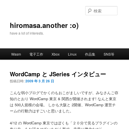
メ
イ
検
ン
索
コ
hiromasa.another :o)
ン
have a lot of interests.
テ
ン
ツ
メ
へ
Wasm
電子工作
Xbox
Linux
作品集
SNS等
イ
移
ン
動
メ
WordCamp と JSeries インタビュー
ニ
投稿日時:
2009 年 3 月 26 日
ュ
ー
こんな弱小ブログでかくのもおこがましいですが、みなさんご存
知のとおり WordCamp 東京 & 関西が開催されます! なんと東京
は 500人規模の会場。 しかも大阪と 2開催、WordCamp 運営チ
ームの行動力はすごいと思いました。
4/12 の WordCamp 東京ではぼくも「２０分で見るプラグインの
作り方」をお話させていただく形で、非常に微力ながら