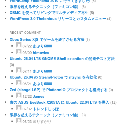
WordCamp Yokohama 2010 に行ってきました!
(6)
限界を超えるテクニック（ファミコン編）
(6)
XBMC を使ってリビングでマルチメディア再生
(5)
WordPress 3.0 Thelonious リリースとカスタムメニュー
(4)
RECENT COMMENT
Xbox Series X|S でゲームを終了させる方法
(1)
07/22
あぶり6800
08/09
himovies
Ubuntu 26.04 LTS GNOME Shell extention の開発テスト方法
(0)
07/11
あぶり6800
Ubuntu 26.04 の Steam/Proton で ntsync を有効化
(0)
06/21
あぶり6800
Zed (clangd LSP) で PlatformIO プロジェクトを構成する
(0)
12/22
James
古の ASUS EeeBook X205TA に Ubuntu 22.04 LTS を導入
(12)
07/02
トレンドしっぽ
限界を超えるテクニック（ファミコン編）
(3)
03/23
通りすがり