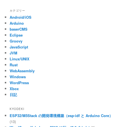
プ
レ
カテゴリー
ー
Android/iOS
ヤ
ー
Arduino
baserCMS
Eclipse
Groovy
JavaScript
JVM
Linux/UNIX
Rust
WebAssembly
Windows
WordPress
Xbox
日記
KYODEKI
ESP32/M5Stack の開発環境構築（esp-idf と Arduino Core）
(13)