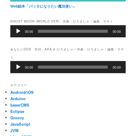
Web絵本「バッタになりたい魔法使い」
GHOST MOON (WORLD VER) 作曲・ひろましゃ / 編曲・ササミ
音
00:00
00:00
声
プ
レ
あなたにDOS 作詞・AKA & ひろましゃ / 作曲・ひろましゃ / 編曲・ササ
ー
ヤ
ミ
ー
音
00:00
00:00
声
プ
レ
カテゴリー
ー
Android/iOS
ヤ
ー
Arduino
baserCMS
Eclipse
Groovy
JavaScript
JVM