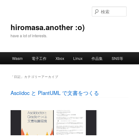
メ
サ
イ
ブ
検
ン
コ
索
コ
ン
hiromasa.another :o)
ン
テ
have a lot of interests.
テ
ン
ン
ツ
ツ
へ
メ
へ
移
Wasm
電子工作
Xbox
Linux
作品集
SNS等
イ
移
動
ン
動
メ
「
日記
」カテゴリーアーカイブ
ニ
ュ
Asciidoc と PlantUML で文書をつくる
ー