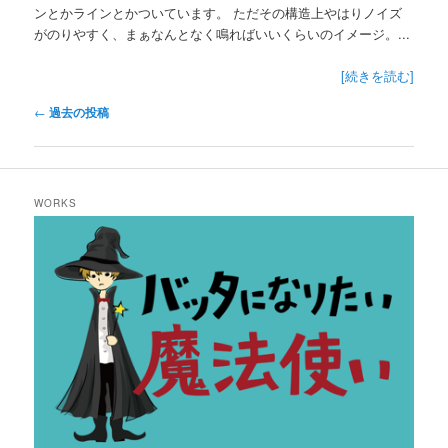
ンとかラインとかついています。 ただその構造上やはりノイズ
がのりやすく、まぁなんとなく鳴ればいいくらいのイメージ。...
[続きを読む]
投
←
過去の投稿
稿
ナ
ビ
ゲ
WORKS
ー
シ
ョ
ン